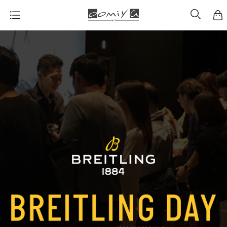
カ
ー
ト